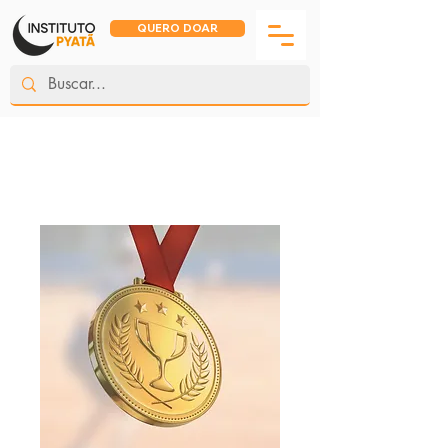
QUERO DOAR
Início
All Products
Doação: Codinome Guga