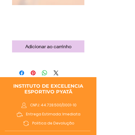
Doação:
Codinome Guga
Preço
R$ 50,00
Adicionar ao carrinho
INSTITUTO DE EXCELENCIA
ESPORTIVO PYATÃ
CNPJ: 44.728.500/0001-10
Entrega Estimada: Imediata
Politica de Devolução